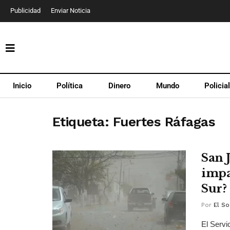
Publicidad
Enviar Noticia
Inicio
Política
Dinero
Mundo
Policia
Etiqueta:
Fuertes Ráfagas
San 
impa
Sur?
Por
El So
El Servi