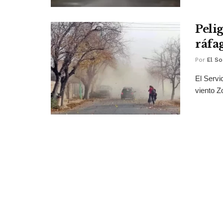
Peli
ráfa
Por
El So
El Servi
viento Z