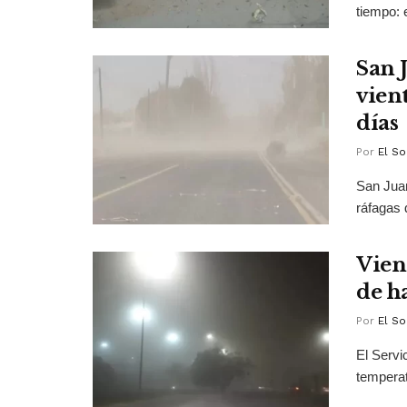
tiempo: 
San 
vien
días
Por
El So
San Juan
ráfagas 
Vien
de h
Por
El So
El Servi
temperat