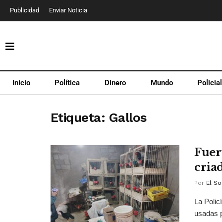
Publicidad
Enviar Noticia
Inicio
Política
Dinero
Mundo
Policia
Etiqueta:
Gallos
Fuer
criad
Por
El So
La Polic
usadas p