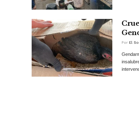
Crue
Gend
Por
El So
Gendarme
insalubr
intervenc