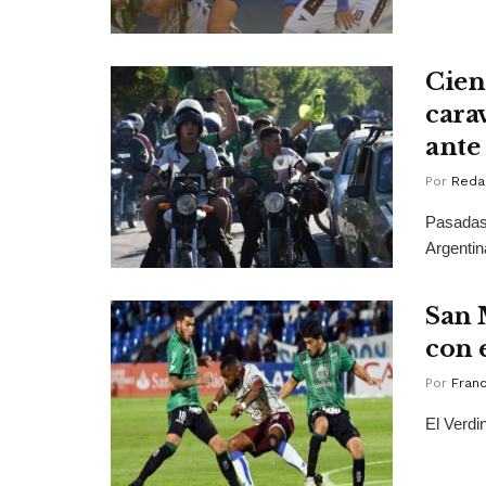
Cien
carav
ante
Por
Reda
Pasadas 
Argentin
San 
con 
Por
Franc
El Verdi