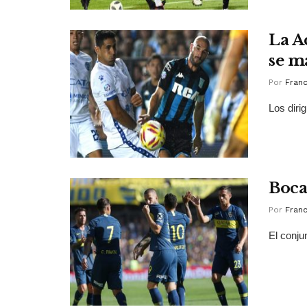
La A
se m
Por
Franc
Los diri
Boca
Por
Franc
El conju