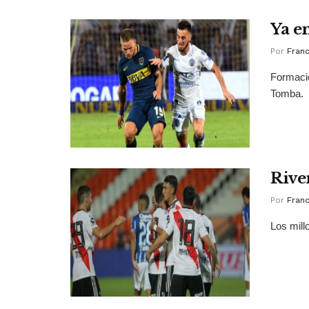
Ya e
Por
Franc
Formacio
Tomba.
Rive
Por
Franc
Los mill