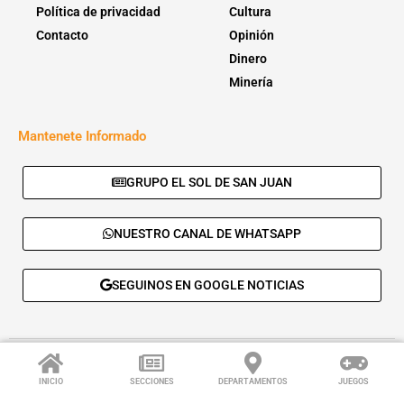
Política de privacidad
Cultura
Contacto
Opinión
Dinero
Minería
Mantenete Informado
GRUPO EL SOL DE SAN JUAN
NUESTRO CANAL DE WHATSAPP
SEGUINOS EN GOOGLE NOTICIAS
© 2026 - El Sol de San Juan. Todos los derechos reservados. |
Desarrolla:
Daskalos Solutions
.
INICIO
SECCIONES
DEPARTAMENTOS
JUEGOS