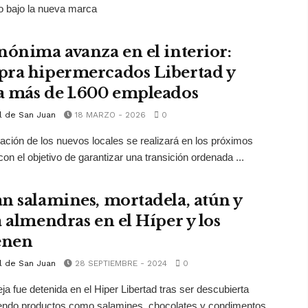
o bajo la nueva marca
nónima avanza en el interior:
ra hipermercados Libertad y
 más de 1.600 empleados
l de San Juan
18 MARZO - 2026
0
ración de los nuevos locales se realizará en los próximos
on el objetivo de garantizar una transición ordenada ...
n salamines, mortadela, atún y
a almendras en el Híper y los
enen
l de San Juan
28 SEPTIEMBRE - 2024
0
ja fue detenida en el Hiper Libertad tras ser descubierta
endo productos como salamines, chocolates y condimentos