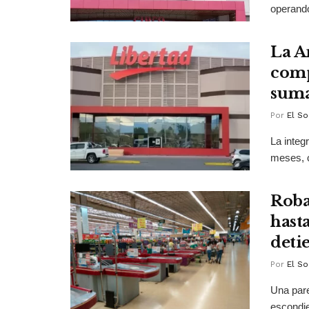
operand
La A
comp
suma
Por
El So
La integ
meses, c
Roba
hast
deti
Por
El So
Una pare
escondi