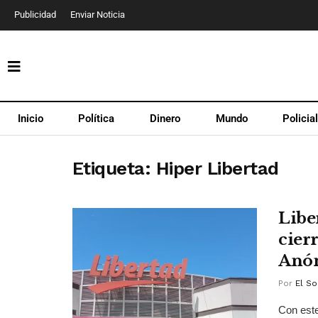
Publicidad
Enviar Noticia
Inicio
Política
Dinero
Mundo
Policia
Etiqueta:
Hiper Libertad
Libe
cier
Anó
Por
El So
Con este