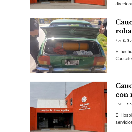
director
Cauc
roba
Por
El So
El hecho
Caucete.
Cauc
con 
Por
El So
El Hospi
servicio