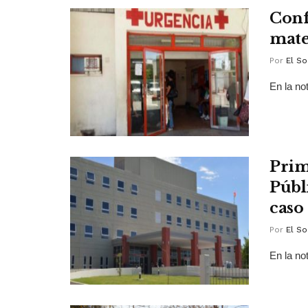
Conf
mate
Por
El So
En la not
Prim
Públ
caso
Por
El So
En la not