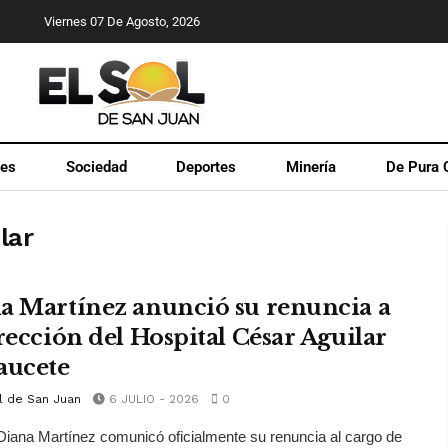
Viernes 07 De Agosto, 2026
les
Sociedad
Deportes
Minería
De Pura 
lar
a Martínez anunció su renuncia a
irección del Hospital César Aguilar
aucete
l de San Juan
6 JULIO - 2026
0
Diana Martínez comunicó oficialmente su renuncia al cargo de