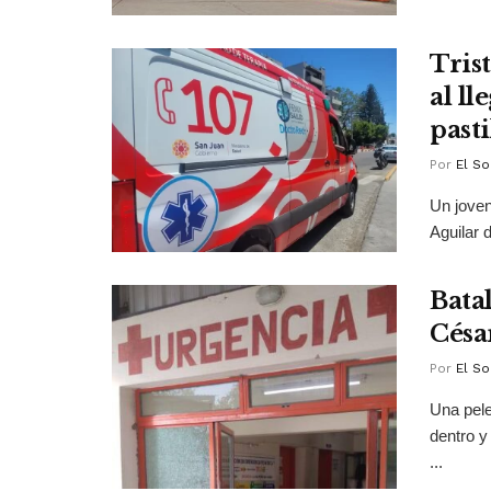
Tris
al ll
pasti
Por
El So
Un joven
Aguilar d
Bata
Césa
Por
El So
Una pele
dentro y
...