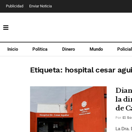
Publicidad
Enviar Noticia
Inicio
Política
Dinero
Mundo
Policia
Etiqueta:
hospital cesar agui
Dian
la d
de C
Por
El So
La Dra. 