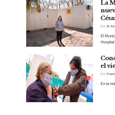
La M
nuev
Césa
Por
El So
El Munic
Hospital
Cono
el vi
Por
Franc
En la not