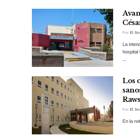
Avan
Césa
Por
El So
La inten
hospital
...
Los 
sano
Raw
Por
El So
En la not