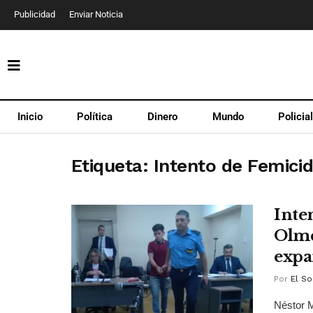
Publicidad
Enviar Noticia
Inicio
Política
Dinero
Mundo
Policia
Etiqueta:
Intento de Femicid
Inte
Olme
expa
Por
El So
Néstor M