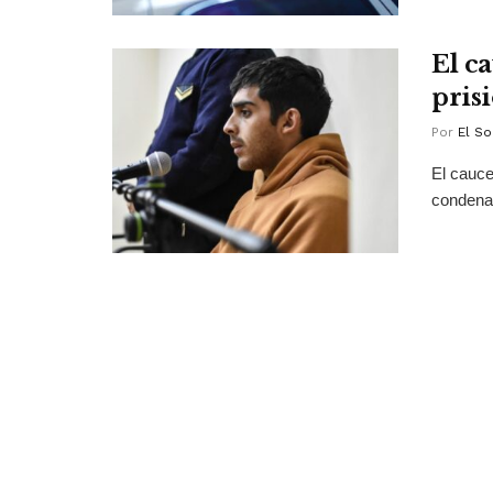
El c
pris
Por
El So
El cauce
condenad