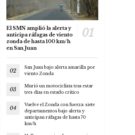
El SMN amplió la alerta y
anticipa ráfagas de viento
zonda de hasta 100 km/h
en San Juan
San Juan bajo alerta amarilla por
viento Zonda
Murió un motociclista tras estar
tres días en estado crítico
Vuelve el Zonda con fuerza: siete
departamentos bajo alerta y
anticipan ráfagas de hasta 70
km/h