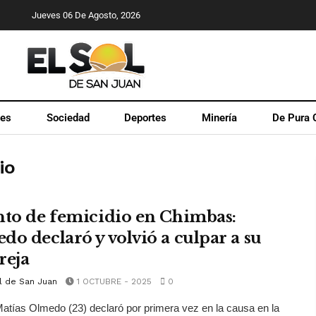
Jueves 06 De Agosto, 2026
les
Sociedad
Deportes
Minería
De Pura 
io
nto de femicidio en Chimbas:
do declaró y volvió a culpar a su
reja
l de San Juan
1 OCTUBRE - 2025
0
atías Olmedo (23) declaró por primera vez en la causa en la