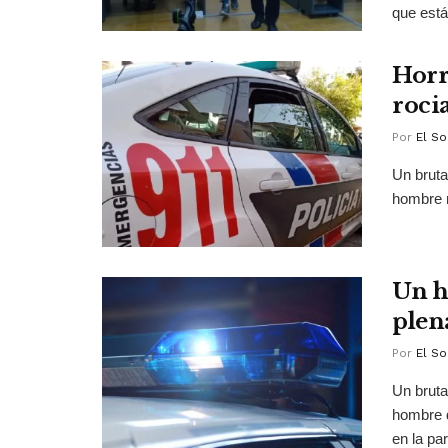
que está
Horr
roci
Por
El So
Un bruta
hombre r
Un h
plena
Por
El So
Un bruta
hombre d
en la part