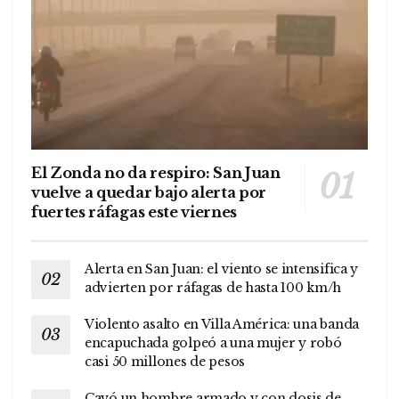
El Zonda no da respiro: San Juan
vuelve a quedar bajo alerta por
fuertes ráfagas este viernes
Alerta en San Juan: el viento se intensifica y
advierten por ráfagas de hasta 100 km/h
Violento asalto en Villa América: una banda
encapuchada golpeó a una mujer y robó
casi 50 millones de pesos
Cayó un hombre armado y con dosis de