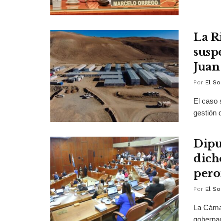
La R
susp
Juan
Por
El So
El caso 
gestión 
Dipu
dich
pero
Por
El So
La Cámar
gobernad