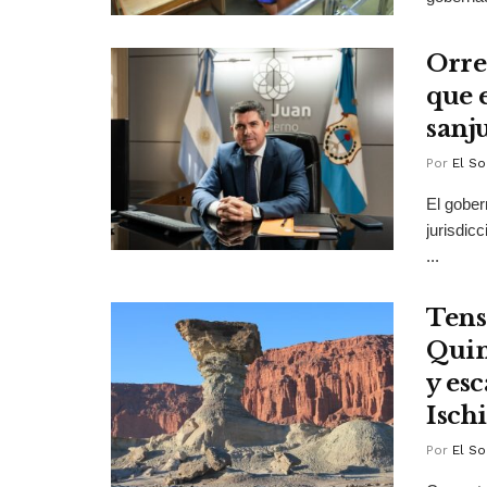
Orre
que e
sanj
Por
El So
El gober
jurisdic
...
Tens
Quin
y esc
Isch
Por
El So