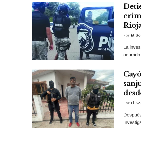
Deti
crim
Rioj
Por
El So
La inves
ocurrido 
Cayó
sanj
desd
Por
El So
Después 
Investig