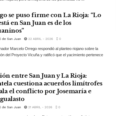
go se puso firme con La Rioja: “Lo
stá en San Juan es de los
uaninos”
l de San Juan
22 ABRIL - 2026
0
nador Marcelo Orrego respondió al planteo riojano sobre la
ción del Proyecto Vicuña y ratificó que el yacimiento pertenece
ión entre San Juan y La Rioja:
tela cuestiona acuerdos limítrofes
ala el conflicto por Josemaría e
igualasto
l de San Juan
21 ABRIL - 2026
0