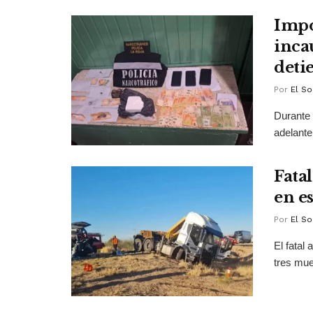
Impo
inca
deti
Por
El So
Durante 
adelante
Fata
en e
Por
El So
El fatal
tres mue