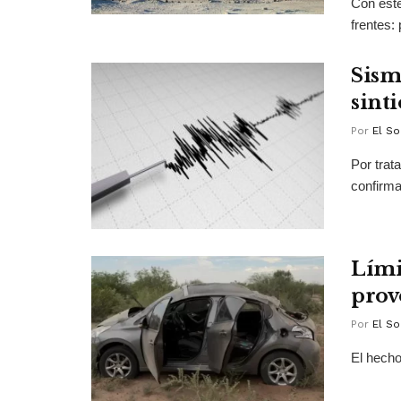
Con este
frentes: p
Sism
sint
Por
El So
Por trat
confirma
Lími
prov
Por
El So
El hecho