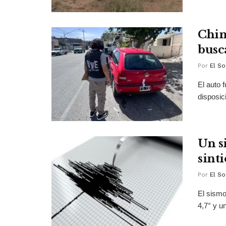
Chim
busc
Por
El So
El auto 
disposic
Un s
sint
Por
El So
El sismo
4,7° y u