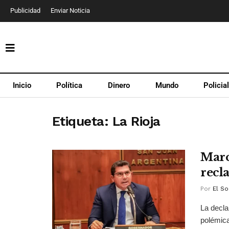
Publicidad
Enviar Noticia
Inicio
Política
Dinero
Mundo
Policia
Etiqueta:
La Rioja
Marc
recl
Por
El So
La decla
polémica