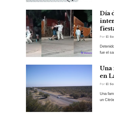
Día 
inte
fiest
Por
El So
Detenido
fue el sa
Una 
en La
Por
El So
Una fami
un Citrö