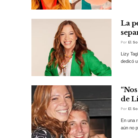
La p
separ
Por
El So
Lizy Tag
dedicó u
“Nos 
de L
Por
El So
En una r
aún no p