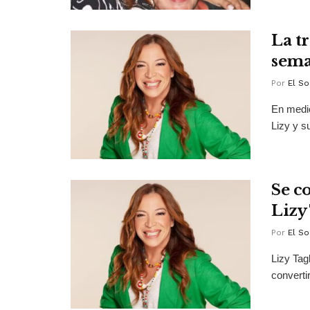
La tr
sema
Por
El So
En medio
Lizy y s
Se c
Lizy
Por
El So
Lizy Tag
converti