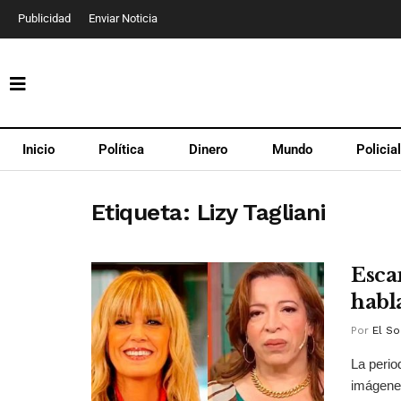
Publicidad
Enviar Noticia
Inicio
Política
Dinero
Mundo
Policia
Etiqueta:
Lizy Tagliani
Esca
habl
Por
El So
La perio
imágenes