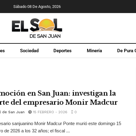
Sábado 08 De Agosto, 2026
les
Sociedad
Deportes
Minería
De Pura 
oción en San Juan: investigan la
te del empresario Monir Madcur
l de San Juan
15 FEBRERO - 2026
0
sario sanjuanino Monir Madcur Ponte murió este domingo 15
o de 2026 a los 32 años; el fiscal ...