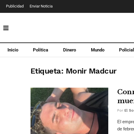
Publicidad
Enviar Noticia
Inicio
Política
Dinero
Mundo
Policia
Etiqueta:
Monir Madcur
Conm
muer
Por
El So
El empre
de febrer