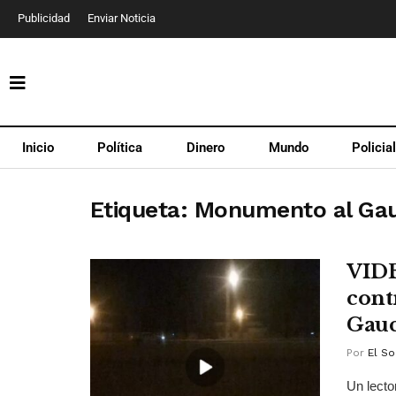
Publicidad
Enviar Noticia
Inicio
Política
Dinero
Mundo
Policia
Etiqueta:
Monumento al Ga
VIDE
cont
Gau
Por
El So
Un lecto