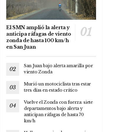
El SMN amplió la alerta y
anticipa ráfagas de viento
zonda de hasta 100 km/h
en San Juan
San Juan bajo alerta amarilla por
viento Zonda
Murió un motociclista tras estar
tres días en estado crítico
Vuelve el Zonda con fuerza: siete
departamentos bajo alerta y
anticipan ráfagas de hasta 70
km/h