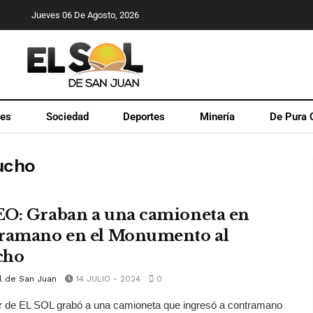
Jueves 06 De Agosto, 2026
les
Sociedad
Deportes
Minería
De Pura 
ucho
O: Graban a una camioneta en
ramano en el Monumento al
cho
l de San Juan
14 JULIO - 2024
0
r de EL SOL grabó a una camioneta que ingresó a contramano