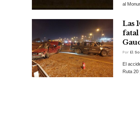
al Monum
Las 
fata
Gau
Por
El So
El accid
Ruta 20 