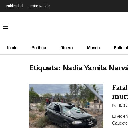
Publicidad
Enviar Noticia
Inicio
Política
Dinero
Mundo
Policia
Etiqueta:
Nadia Yamila Narv
Fata
muri
Por
El So
El viole
Caucete.