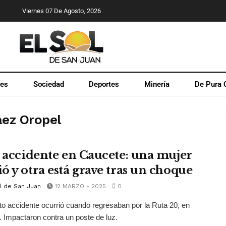
Viernes 07 De Agosto, 2026
les
Sociedad
Deportes
Minería
De Pura 
áez Oropel
l accidente en Caucete: una mujer
ó y otra está grave tras un choque
l de San Juan
12 MARZO - 2025
0
nto accidente ocurrió cuando regresaban por la Ruta 20, en
 Impactaron contra un poste de luz.