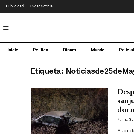
Publicidad
Enviar Noticia
Inicio
Política
Dinero
Mundo
Policia
Etiqueta:
Noticiasde25deMa
Desp
sanj
dor
Por
El So
El accid