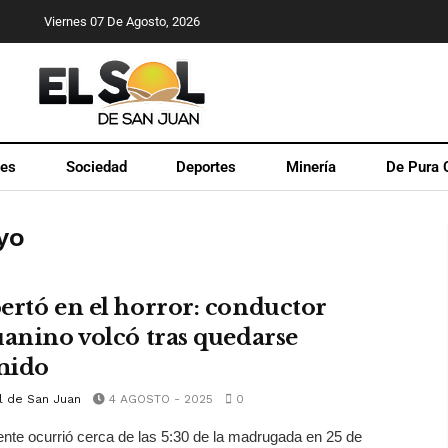
Viernes 07 De Agosto, 2026
les
Sociedad
Deportes
Minería
De Pura 
yo
ertó en el horror: conductor
uanino volcó tras quedarse
mido
l de San Juan
4 AGOSTO - 2025
0
ente ocurrió cerca de las 5:30 de la madrugada en 25 de