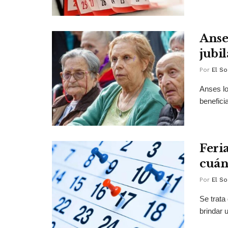
Anse
jubi
Por
El So
Anses lo
benefici
Feri
cuán
Por
El So
Se trata
brindar 