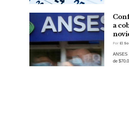
Conf
a co
nov
Por
El So
ANSES an
de $70.