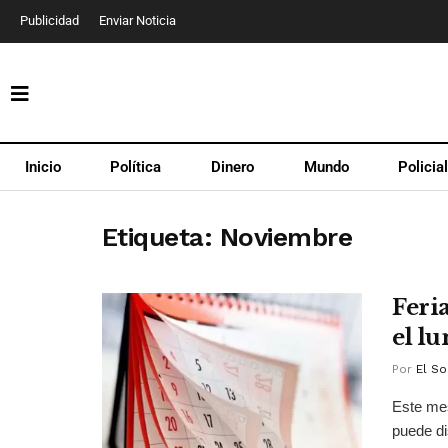
Publicidad
Enviar Noticia
Inicio
Política
Dinero
Mundo
Policia
Etiqueta:
Noviembre
Feria
el l
Por
El So
Este mes
puede di