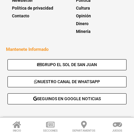
Newsletter
Política
Política de privacidad
Cultura
Contacto
Opinión
Dinero
Minería
Mantenete Informado
GRUPO EL SOL DE SAN JUAN
NUESTRO CANAL DE WHATSAPP
SEGUINOS EN GOOGLE NOTICIAS
© 2026 - El Sol de San Juan. Todos los derechos reservados. |
Desarrolla:
Daskalos Solutions
.
INICIO
SECCIONES
DEPARTAMENTOS
JUEGOS