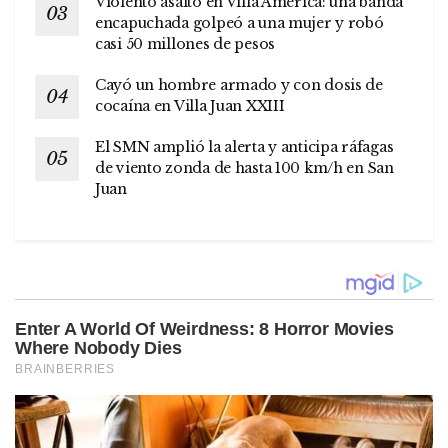
Violento asalto en Villa América: una banda
encapuchada golpeó a una mujer y robó
casi 50 millones de pesos
Cayó un hombre armado y con dosis de
cocaína en Villa Juan XXIII
El SMN amplió la alerta y anticipa ráfagas
de viento zonda de hasta 100 km/h en San
Juan