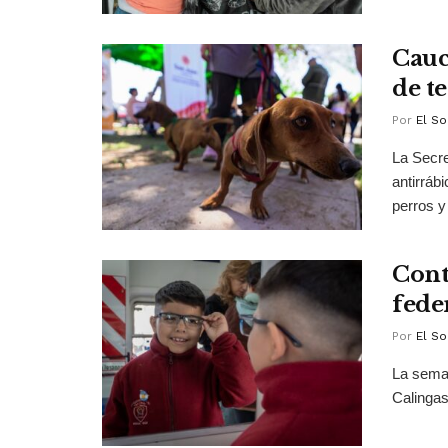
Cauc
de t
Por
El So
La Secre
antirráb
perros y 
Cont
fede
Por
El So
La seman
Calingas