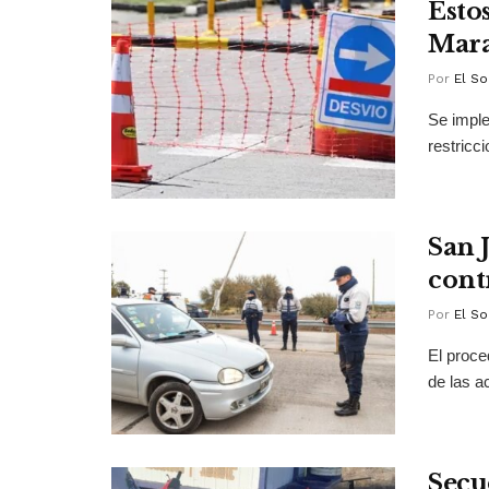
Estos
Mara
Por
El So
Se imple
restricci
San 
cont
Por
El So
El proce
de las a
Secu