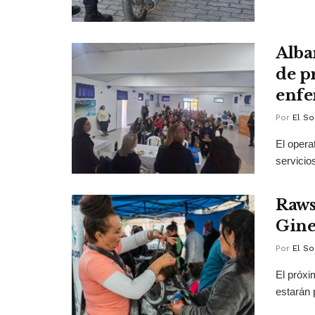
Alba
de p
enfe
Por
El So
El opera
servicio
Raws
Gine
Por
El So
El próxi
estarán 