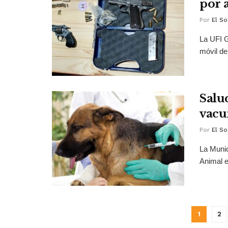
por 
Por
El So
La UFI G
móvil de
Salu
vacu
Por
El So
La Munic
Animal es
1
2