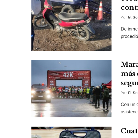
cont
Por
El So
De inmed
procedió
Mara
más 
segu
Por
El So
Con un o
asistenc
Cuat