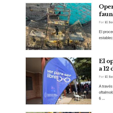
Oper
faun
Por
El So
El proce
establec
El op
a 12
Por
El So
A través
oftalmol
6 ...