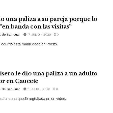
io una paliza a su pareja porque lo
“en banda con las visitas”
l de San Juan
17 JULIO - 2020
0
 ocurrió esta madrugada en Pocito.
sero le dio una paliza a un adulto
r en Caucete
l de San Juan
11 JULIO - 2020
0
nta escena quedó registrada en un video.