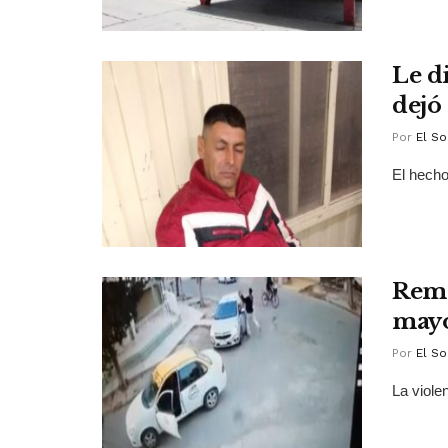
Le d
dejó 
Por
El So
El hecho
Remi
mayo
Por
El So
La viole