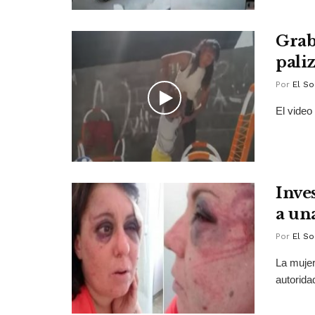
Grab
paliz
Por
El So
El video
Inve
a un
Por
El So
La mujer
autorid