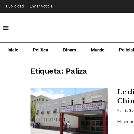
Publicidad
Enviar Noticia
Inicio
Política
Dinero
Mundo
Policia
Etiqueta:
Paliza
Le d
Chim
Por
El So
El hecho