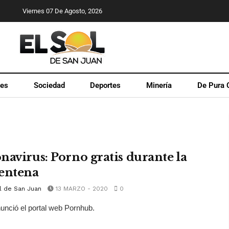
Viernes 07 De Agosto, 2026
les
Sociedad
Deportes
Minería
De Pura 
navirus: Porno gratis durante la
entena
l de San Juan
13 MARZO - 2020
0
nunció el portal web Pornhub.