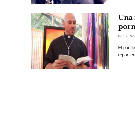
Una 
por
Por
El So
El panfle
repartier