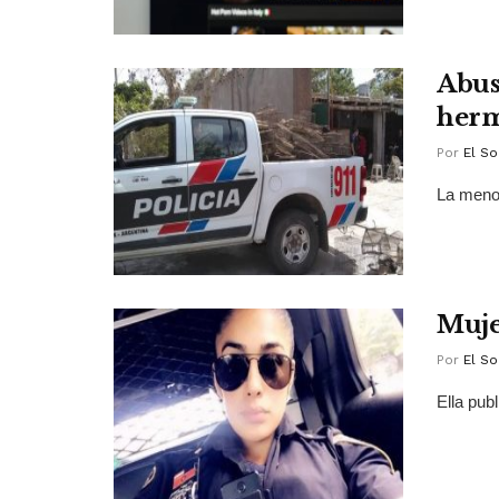
Abus
herm
Por
El So
La menor
Muje
Por
El So
Ella pub