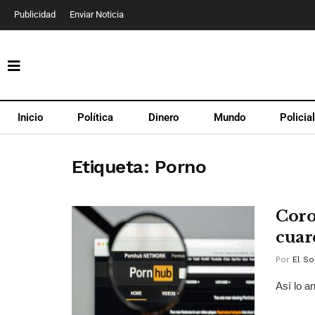
Publicidad
Enviar Noticia
Inicio
Política
Dinero
Mundo
Policia
Etiqueta:
Porno
Coro
cuar
Por
El So
Así lo a