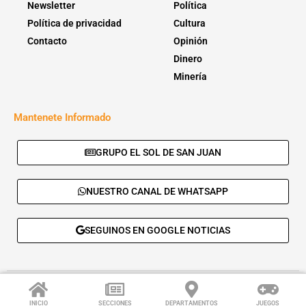
Newsletter
Política
Política de privacidad
Cultura
Contacto
Opinión
Dinero
Minería
Mantenete Informado
GRUPO EL SOL DE SAN JUAN
NUESTRO CANAL DE WHATSAPP
SEGUINOS EN GOOGLE NOTICIAS
© 2026 - El Sol de San Juan. Todos los derechos reservados. |
Desarrolla:
Daskalos Solutions
.
INICIO
SECCIONES
DEPARTAMENTOS
JUEGOS