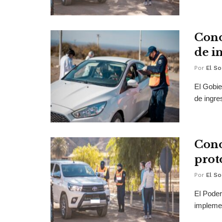
Cono
de i
Por
El So
El Gobie
de ingre
Cono
prot
Por
El So
El Poder
implemen