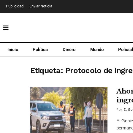
Publicidad
Enviar Noticia
Inicio
Política
Dinero
Mundo
Policia
Etiqueta:
Protocolo de ingr
Ahor
ingr
Por
El So
El Gobie
permanen