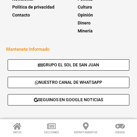
Política de privacidad
Cultura
Contacto
Opinión
Dinero
Minería
Mantenete Informado
GRUPO EL SOL DE SAN JUAN
NUESTRO CANAL DE WHATSAPP
SEGUINOS EN GOOGLE NOTICIAS
© 2026 - El Sol de San Juan. Todos los derechos reservados. |
Desarrolla:
Daskalos Solutions
.
INICIO
SECCIONES
DEPARTAMENTOS
JUEGOS