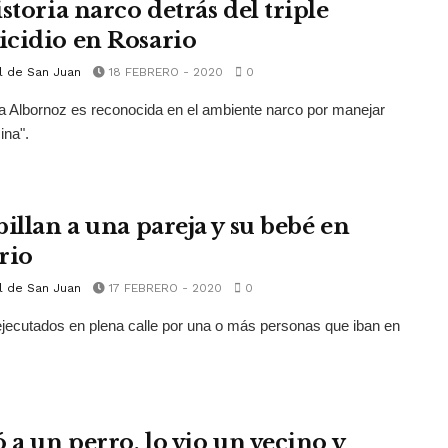
storia narco detrás del triple
cidio en Rosario
l de San Juan
18 FEBRERO - 2020
0
ia Albornoz es reconocida en el ambiente narco por manejar
ina".
billan a una pareja y su bebé en
rio
l de San Juan
17 FEBRERO - 2020
0
jecutados en plena calle por una o más personas que iban en
 a un perro, lo vio un vecino y