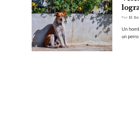
logr
Por
El So
Un hombr
un perro