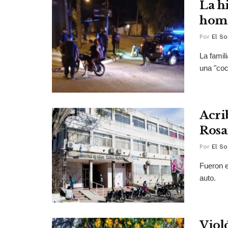
La hi
homi
Por
El So
La famil
una "coc
Acri
Rosa
Por
El So
Fueron e
auto.
Violó