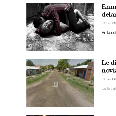
Enma
dela
Por
El So
En la not
Le d
novi
Por
El So
La fisca