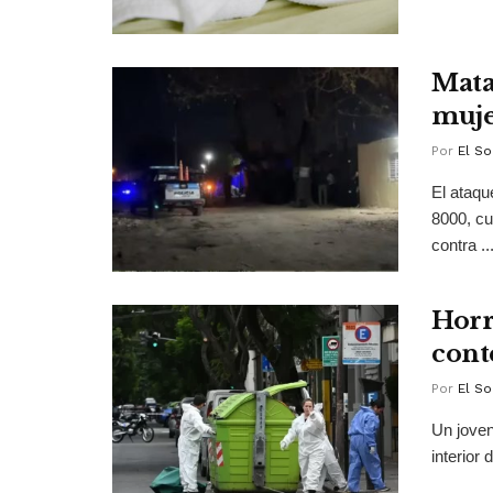
Mata
muje
Por
El So
El ataqu
8000, cu
contra ..
Horr
cont
Por
El So
Un joven
interior