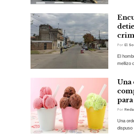
Encu
deti
cri
Por
El So
El hombr
mellizo 
Una 
comp
para
Por
Reda
Una orde
dispuso l