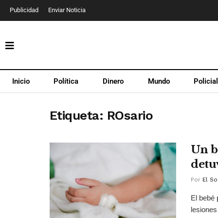
Publicidad
Enviar Noticia
Inicio
Política
Dinero
Mundo
Policia
Etiqueta:
ROsario
Un b
detu
Por
El So
El bebé 
lesiones