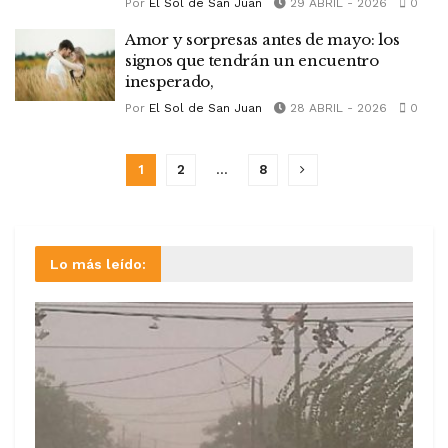
Por
El Sol de San Juan
29 ABRIL - 2026
0
Amor y sorpresas antes de mayo: los
signos que tendrán un encuentro
inesperado,
Por
El Sol de San Juan
28 ABRIL - 2026
0
1
2
…
8
Lo más leído: