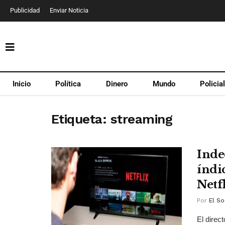
Publicidad
Enviar Noticia
Inicio
Política
Dinero
Mundo
Policia
Etiqueta:
streaming
Inde
índi
Netf
Por
El So
El direc