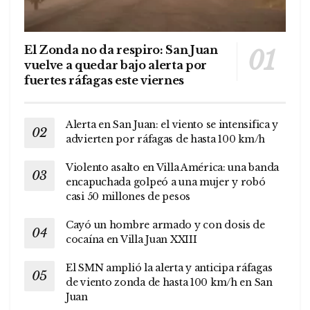
El Zonda no da respiro: San Juan
vuelve a quedar bajo alerta por
fuertes ráfagas este viernes
Alerta en San Juan: el viento se intensifica y
advierten por ráfagas de hasta 100 km/h
Violento asalto en Villa América: una banda
encapuchada golpeó a una mujer y robó
casi 50 millones de pesos
Cayó un hombre armado y con dosis de
cocaína en Villa Juan XXIII
El SMN amplió la alerta y anticipa ráfagas
de viento zonda de hasta 100 km/h en San
Juan