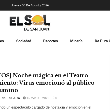
Jueves 06 De Agosto, 2026
les
Sociedad
Deportes
Minería
De Pura 
OS] Noche mágica en el Teatro
iento: Virus emocionó al público
uanino
l de San Juan
18 MAYO - 2026
0
indó un espectáculo cargado de nostalgia y emoción en el