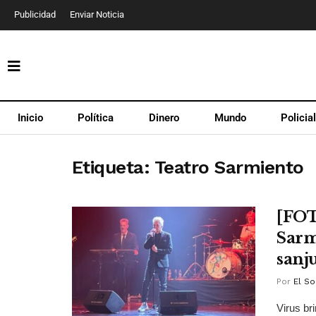
Publicidad
Enviar Noticia
Inicio
Política
Dinero
Mundo
Policia
Etiqueta:
Teatro Sarmiento
[FOT
Sarm
sanj
Por
El So
Virus br