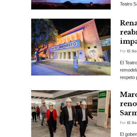
Teatro Sa
Rena
reab
impa
Por
El So
El Teatr
remodela
respeto p
Marc
reno
Sarm
Por
El So
El gober