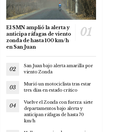
El SMN amplió la alerta y
anticipa ráfagas de viento
zonda de hasta 100 km/h
en San Juan
San Juan bajo alerta amarilla por
viento Zonda
Murió un motociclista tras estar
tres días en estado crítico
Vuelve el Zonda con fuerza: siete
departamentos bajo alerta y
anticipan ráfagas de hasta 70
km/h