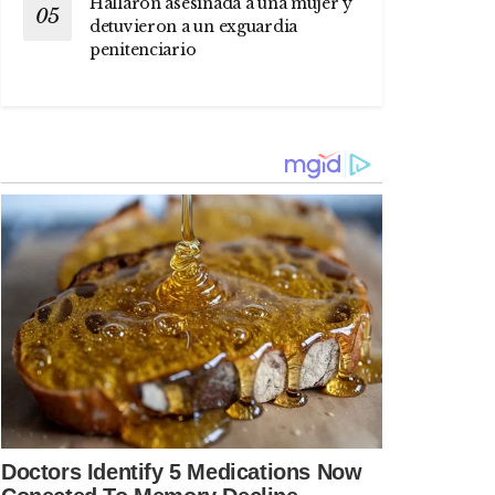
Hallaron asesinada a una mujer y
detuvieron a un exguardia
penitenciario