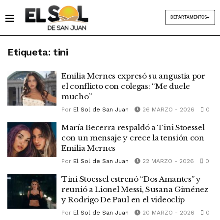
DEPARTAMENTOS
Etiqueta:
tini
Emilia Mernes expresó su angustia por
el conflicto con colegas: “Me duele
mucho”
Por
El Sol de San Juan
26 MARZO - 2026
0
María Becerra respaldó a Tini Stoessel
con un mensaje y crece la tensión con
Emilia Mernes
Por
El Sol de San Juan
22 MARZO - 2026
0
Tini Stoessel estrenó “Dos Amantes” y
reunió a Lionel Messi, Susana Giménez
y Rodrigo De Paul en el videoclip
Por
El Sol de San Juan
20 MARZO - 2026
0