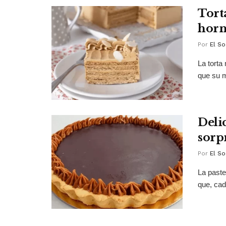
Tort
hor
Por
El So
La tort
que su m
Delic
sorp
Por
El So
La paste
que, cad