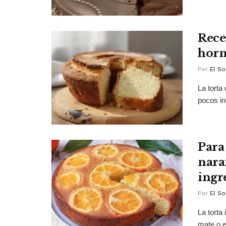
Recet
horn
Por
El So
La torta
pocos in
Para
nara
ingr
Por
El So
La torta
mate o el