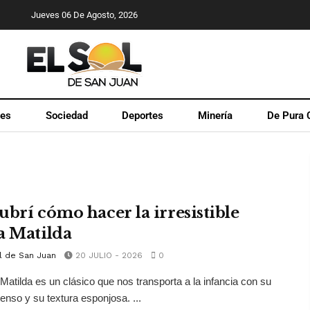
Jueves 06 De Agosto, 2026
les
Sociedad
Deportes
Minería
De Pura 
ubrí cómo hacer la irresistible
a Matilda
l de San Juan
20 JULIO - 2026
0
 Matilda es un clásico que nos transporta a la infancia con su
tenso y su textura esponjosa. ...