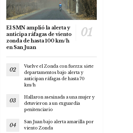
El SMN amplió la alerta y
anticipa ráfagas de viento
zonda de hasta 100 km/h
en San Juan
Vuelve el Zonda con fuerza: siete
departamentos bajo alerta y
anticipan ráfagas de hasta 70
km/h
Hallaron asesinada a una mujer y
detuvieron a un exguardia
penitenciario
San Juan bajo alerta amarilla por
viento Zonda