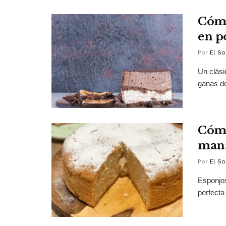
Cómo
en p
Por
El So
Un clási
ganas de 
Cómo
manz
Por
El So
Esponjos
perfecta