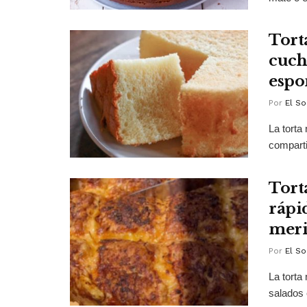
Torta
cuch
espo
Por
El So
La torta
comparti
Torta
rápi
mer
Por
El So
La torta
salados 