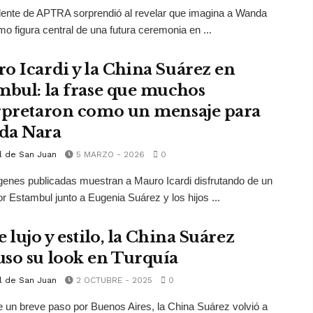
dente de APTRA sorprendió al revelar que imagina a Wanda
o figura central de una futura ceremonia en ...
o Icardi y la China Suárez en
mbul: la frase que muchos
rpretaron como un mensaje para
da Nara
l de San Juan
5 MARZO - 2026
0
enes publicadas muestran a Mauro Icardi disfrutando de un
r Estambul junto a Eugenia Suárez y los hijos ...
 lujo y estilo, la China Suárez
so su look en Turquía
l de San Juan
2 OCTUBRE - 2025
0
 un breve paso por Buenos Aires, la China Suárez volvió a