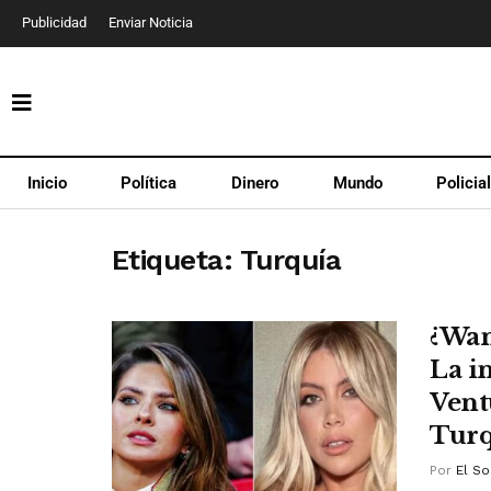
Publicidad
Enviar Noticia
Inicio
Política
Dinero
Mundo
Policia
Etiqueta:
Turquía
¿Wan
La i
Vent
Turq
Por
El So