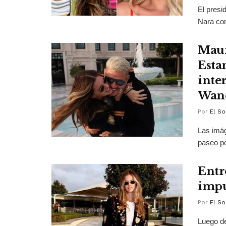
El presi
Nara com
Maur
Esta
inte
Wan
Por
El So
Las imág
paseo po
Entre
impu
Por
El So
Luego de