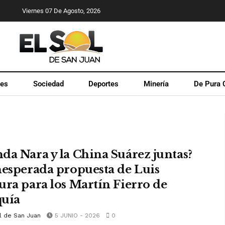
Viernes 07 De Agosto, 2026
les
Sociedad
Deportes
Minería
De Pura 
da Nara y la China Suárez juntas?
nesperada propuesta de Luis
ura para los Martín Fierro de
uía
l de San Juan
5 JUNIO - 2026
0