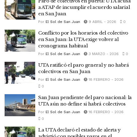
Paro de colectivos en puerta: UTA acusa
a ATAP de incumplir el acuerdo salarial
en San Juan
Por
El Sol de San Juan
9 ABRIL - 2026
0
Conflicto por los horarios del colectivo
en San Juan: la UTA exige volver al
cronograma habitual
Por
El Sol de San Juan
3 MARZO - 2026
0
UTA ratificó el paro general y no habrá
colectivos en San Juan
Por
El Sol de San Juan
18 FEBRERO - 2026
0
San Juan pendiente del paro nacional: la
UTA aún no define si habrá colectivos
Por
El Sol de San Juan
16 FEBRERO - 2026
0
La UTA declaró el estado de alerta y
advirtió con posibles paros en el