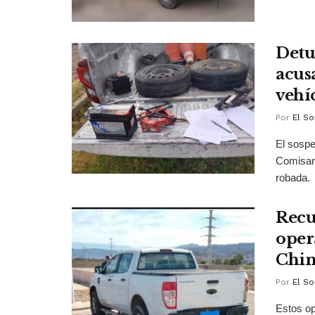
Detu
acus
vehí
Por
El So
El sospe
Comisarí
robada.
Recu
oper
Chim
Por
El So
Estos ope