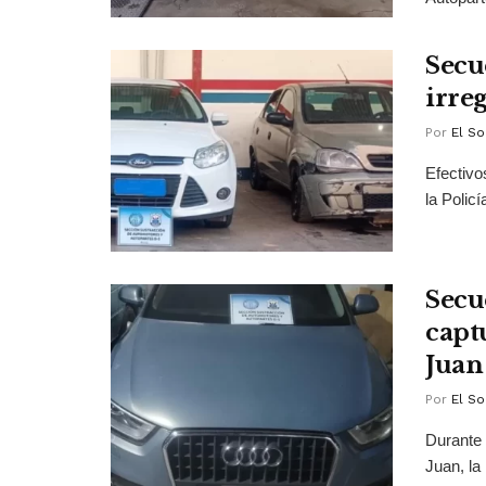
Secu
irre
Por
El So
Efectivo
la Polic
Secu
capt
Juan
Por
El So
Durante 
Juan, la