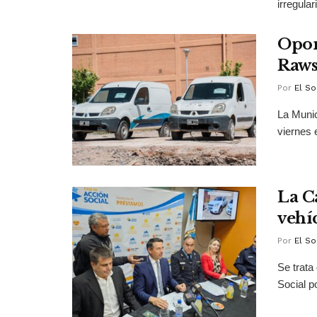
irregular
Opor
Raws
Por
El So
La Munic
viernes 
La C
vehí
Por
El So
Se trata
Social po