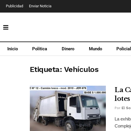
Publicidad
Enviar Noticia
Inicio
Política
Dinero
Mundo
Policia
Etiqueta:
Vehículos
La C
lotes
Por
El So
La exhib
Complejo