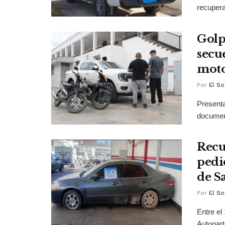
recupera
Golp
secu
moto
Por
El So
Presenta
documen
Recu
pedi
de S
Por
El So
Entre el
Autopart