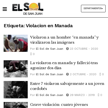
DEPARTAMENTOS
Etiqueta:
Violacion en Manada
Violaron a un hombre “en manada” y
viralizaron las imágenes
Por
El Sol de San Juan
23 OCTUBRE - 2020
0
La violaron en manada y falleció tras
agonizar dos días
Por
El Sol de San Juan
2 OCTUBRE - 2020
0
Entre 7 violaron salvajemente a un joven
cordobés
Por
El Sol de San Juan
29 MARZO - 2019
0
Grave violación: cuatro jóvenes