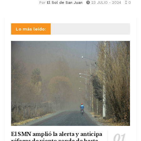
Por
El Sol de San Juan
23 JULIO - 2024
0
Lo más leído:
El SMN amplió la alerta y anticipa
ráfagas de viento zonda de hasta