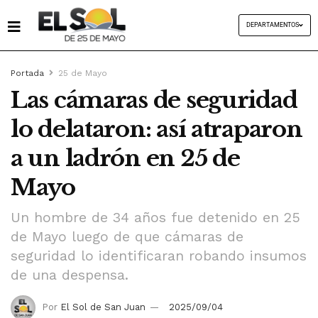
DEPARTAMENTOS
Portada
25 de Mayo
Las cámaras de seguridad
lo delataron: así atraparon
a un ladrón en 25 de
Mayo
Un hombre de 34 años fue detenido en 25
de Mayo luego de que cámaras de
seguridad lo identificaran robando insumos
de una despensa.
Por
El Sol de San Juan
2025/09/04