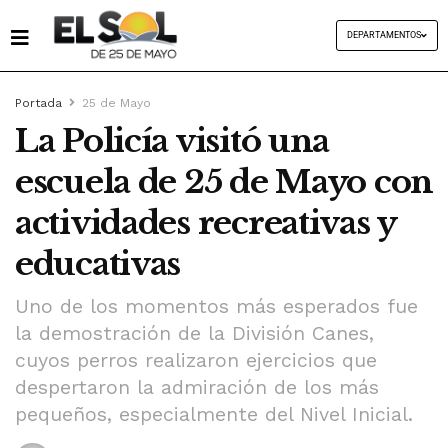
DEPARTAMENTOS
Portada
25 de Mayo
La Policía visitó una
escuela de 25 de Mayo con
actividades recreativas y
educativas
Uno de los momentos más esperados fue
la demostración de la División Canes,
cuyos perros realizaron ejercicios que
despertaron la admiración de los más
pequeños, especialmente del Nivel Inicial.