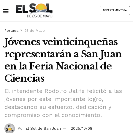
DEPARTAMENTOS
Portada
25 de Mayo
Jóvenes veinticinqueñas
representarán a San Juan
en la Feria Nacional de
Ciencias
El intendente Rodolfo Jalife felicitó a las
jóvenes por este importante logro,
destacando su esfuerzo, dedicación y
compromiso con el conocimiento.
Por
El Sol de San Juan
2025/10/08