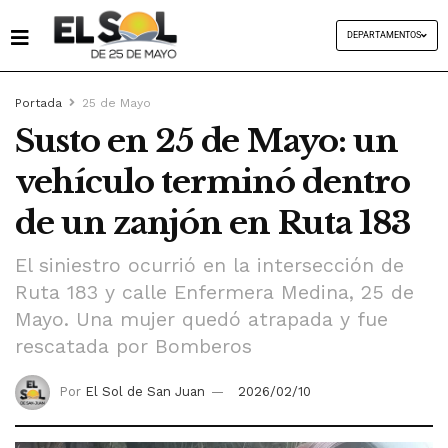
DEPARTAMENTOS
Portada
25 de Mayo
Susto en 25 de Mayo: un
vehículo terminó dentro
de un zanjón en Ruta 183
El siniestro ocurrió en la intersección de
Ruta 183 y calle Enfermera Medina, 25 de
Mayo. Una mujer quedó atrapada y fue
rescatada por Bomberos
Por
El Sol de San Juan
2026/02/10