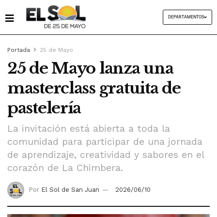
DEPARTAMENTOS
Portada
25 de Mayo
25 de Mayo lanza una
masterclass gratuita de
pastelería
La invitación está abierta a toda la
comunidad para participar de una jornada
de aprendizaje, creatividad y sabores en el
corazón de La Chimbera.
Por
El Sol de San Juan
2026/06/10