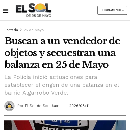
DEPARTAMENTOS
Portada
25 de Mayo
Buscan a un vendedor de
objetos y secuestran una
balanza en 25 de Mayo
La Policía inició actuaciones para
establecer el origen de una balanza en el
barrio Algarrobo Verde.
Por
El Sol de San Juan
2026/06/11