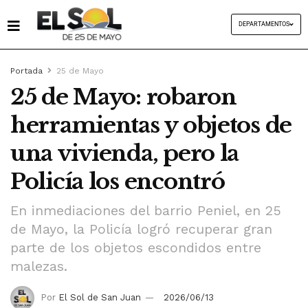
DEPARTAMENTOS
Portada
25 de Mayo
25 de Mayo: robaron
herramientas y objetos de
una vivienda, pero la
Policía los encontró
En inmediaciones del barrio Peniel, en 25
de Mayo, la Policía logró recuperar gran
parte de los objetos escondidos entre
malezas.
Por
El Sol de San Juan
2026/06/13