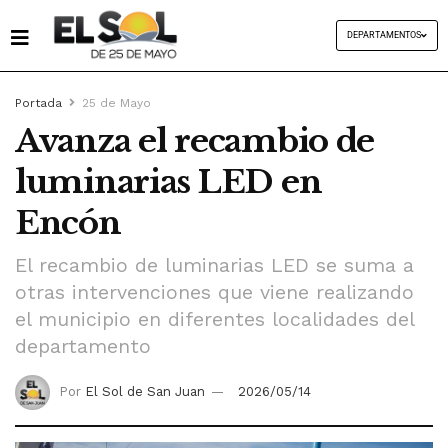
DEPARTAMENTOS
Portada
25 de Mayo
Avanza el recambio de
luminarias LED en
Encón
El recambio de luminarias LED se suma a
otras intervenciones que viene realizando
el municipio en diferentes localidades del
departamento
Por
El Sol de San Juan
2026/05/14