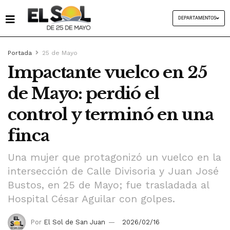
DEPARTAMENTOS
Portada
25 de Mayo
Impactante vuelco en 25
de Mayo: perdió el
control y terminó en una
finca
Una mujer que protagonizó un vuelco en la
intersección de Calle Divisoria y Juan José
Bustos, en 25 de Mayo; fue trasladada al
Hospital César Aguilar con golpes.
Por
El Sol de San Juan
2026/02/16