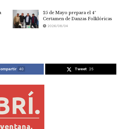
a
25 de Mayo prepara el 4º
Certamen de Danzas Folklóricas
2026/08/04
ompartir
40
Tweet
25