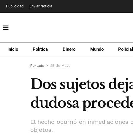
Publicidad
Enviar Noticia
Inicio
Política
Dinero
Mundo
Policia
Portada
25 de Mayo
Dos sujetos dej
dudosa procede
El hecho ocurrió en inmediaciones d
objetos.