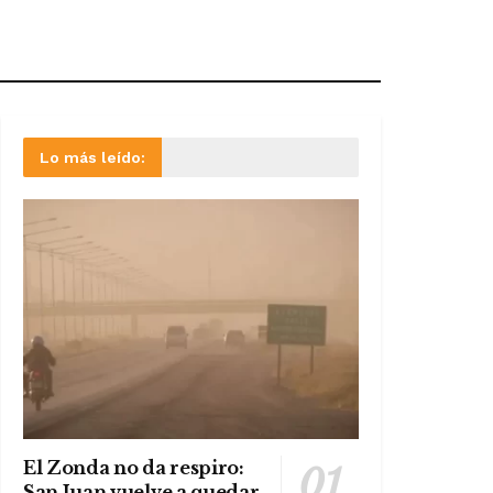
Lo más leído:
El Zonda no da respiro:
San Juan vuelve a quedar