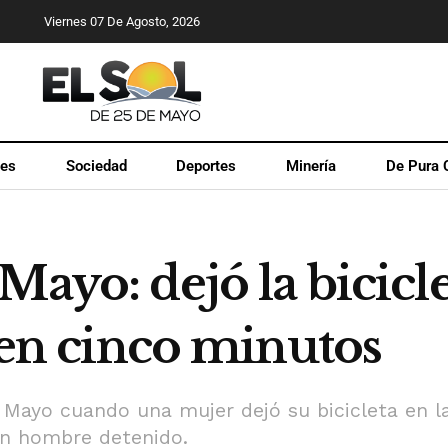
Viernes 07 De Agosto, 2026
les
Sociedad
Deportes
Minería
De Pura 
Mayo: dejó la bicicle
n en cinco minutos
Mayo cuando una mujer dejó su bicicleta en la
n hombre detenido.