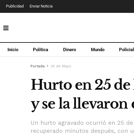
Publicidad
Enviar Noticia
Inicio
Política
Dinero
Mundo
Policia
Portada
25 de Mayo
Hurto en 25 de 
y se la llevaro
Un hurto agravado ocurrió en 25 de 
recuperado minutos después, con u