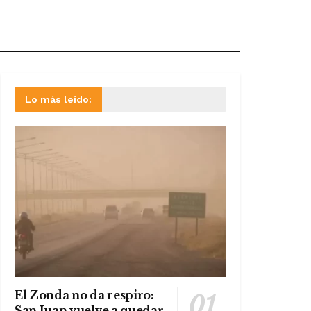
Lo más leído:
El Zonda no da respiro:
San Juan vuelve a quedar