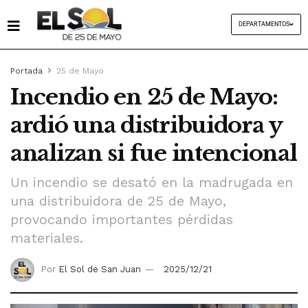
DEPARTAMENTOS
Portada
25 de Mayo
Incendio en 25 de Mayo:
ardió una distribuidora y
analizan si fue intencional
Un incendio se desató en la madrugada en
una distribuidora de 25 de Mayo,
provocando importantes pérdidas
materiales.
Por
El Sol de San Juan
2025/12/21