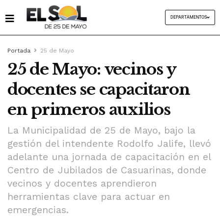
DEPARTAMENTOS
Portada
25 de Mayo
25 de Mayo: vecinos y
docentes se capacitaron
en primeros auxilios
La Municipalidad de 25 de Mayo, bajo la
gestión del intendente Rodolfo Jalife, llevó
adelante una jornada de capacitación en el
Centro de Jubilados de Casuarinas, donde
vecinos y docentes aprendieron
herramientas clave para actuar en
emergencias.