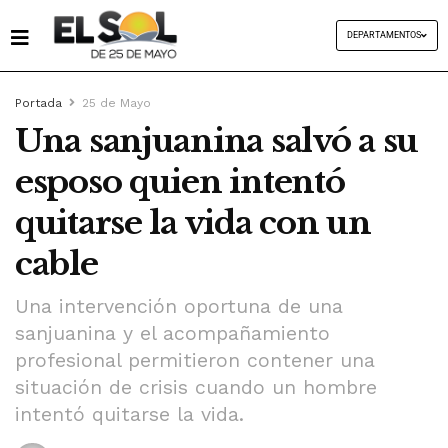
DEPARTAMENTOS
Portada
25 de Mayo
Una sanjuanina salvó a su
esposo quien intentó
quitarse la vida con un
cable
Una intervención oportuna de una
sanjuanina y el acompañamiento
profesional permitieron contener una
situación de crisis cuando un hombre
intentó quitarse la vida.