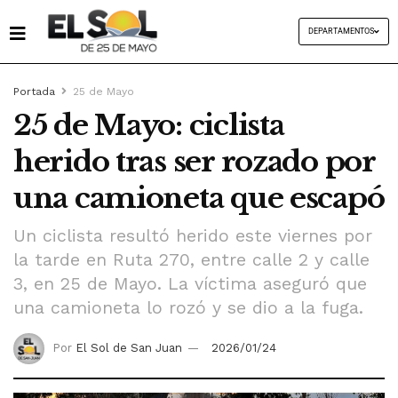
DEPARTAMENTOS
Portada
25 de Mayo
25 de Mayo: ciclista
herido tras ser rozado por
una camioneta que escapó
Un ciclista resultó herido este viernes por
la tarde en Ruta 270, entre calle 2 y calle
3, en 25 de Mayo. La víctima aseguró que
una camioneta lo rozó y se dio a la fuga.
Por
El Sol de San Juan
2026/01/24