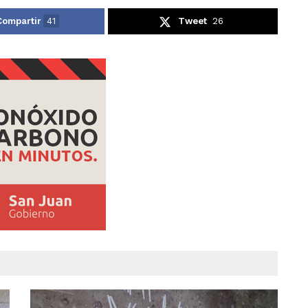
Compartir
41
Tweet
26