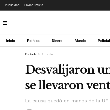
Publicidad
Enviar Noticia
Inicio
Política
Dinero
Mundo
Policia
Portada
9 de Julio
Desvalijaron un
se llevaron vent
La causa quedó en manos de la UFI 